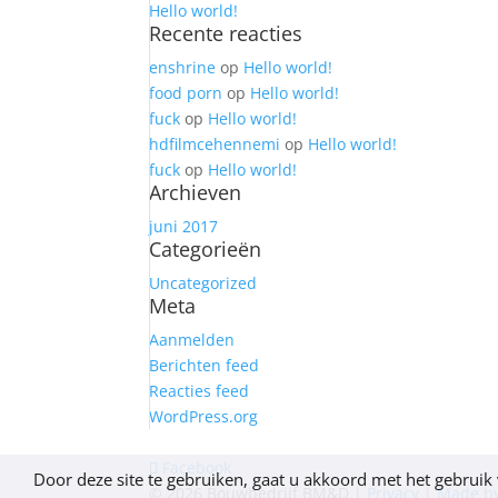
Hello world!
Recente reacties
enshrine
op
Hello world!
food porn
op
Hello world!
fuck
op
Hello world!
hdfilmcehennemi
op
Hello world!
fuck
op
Hello world!
Archieven
juni 2017
Categorieën
Uncategorized
Meta
Aanmelden
Berichten feed
Reacties feed
WordPress.org
Facebook
Door deze site te gebruiken, gaat u akkoord met het gebrui
© 2026 Bouwbedrijf BM&D |
Privacy
|
Made by